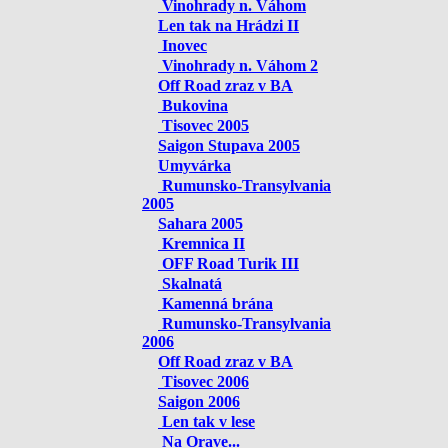
Vinohrady n. Váhom
Len tak na Hrádzi II
Inovec
Vinohrady n. Váhom 2
Off Road zraz v BA
Bukovina
Tisovec 2005
Saigon Stupava 2005
Umyvárka
Rumunsko-Transylvania
2005
Sahara 2005
Kremnica II
OFF Road Turik III
Skalnatá
Kamenná brána
Rumunsko-Transylvania
2006
Off Road zraz v BA
Tisovec 2006
Saigon 2006
Len tak v lese
Na Orave...