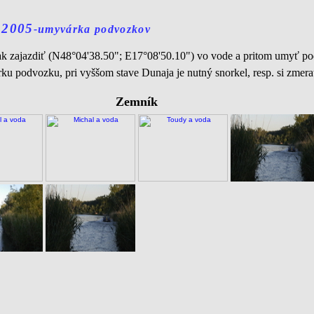
 2005
-umyvárka podvozkov
n tak zajazdiť (N48°04'38.50"; E17°08'50.10") vo vode a pritom umyť 
u podvozku, pri vyššom stave Dunaja je nutný snorkel, resp. si zmera
Zemník