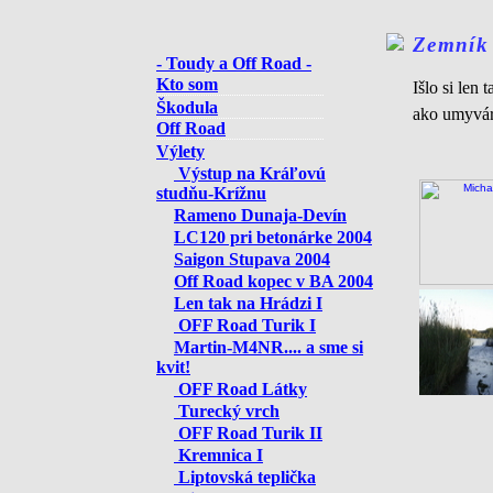
Zemník
- Toudy a Off Road -
Kto som
Išlo si le
Škodula
ako umyvárk
Off Road
Výlety
Výstup na Kráľovú
studňu-Krížnu
Rameno Dunaja-Devín
LC120 pri betonárke 2004
Saigon Stupava 2004
Off Road kopec v BA 2004
Len tak na Hrádzi I
OFF Road Turik I
Martin-M4NR.... a sme si
kvit!
OFF Road Látky
Turecký vrch
OFF Road Turik II
Kremnica I
Liptovská teplička