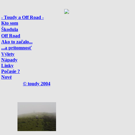
- Toudy a Off Road -
Kto som
Škodula
Off Road
Ako to začalo...
...a prítomnosť
Výlety
Nápady
Linky
Počasie ?
Nové
© toudy 2004