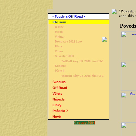
"Povedz 
zasa dôvo
- Toudy a Off Road -
Kto som
Povedz
O mne
Mirko
Vikina
Donovaly 2012 Leto
Párty
Video
Silvester 2003
RedBull káry SK 2006, tím FX-1
Kontakt
Párty II
RedBull káry CZ 2008, tím FX-1
Škodula
Off Road
Výlety
Nápady
Linky
Počasie ?
Nové
© toudy 2004