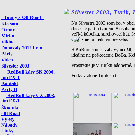
Silvester 2003, Turik,
- Toudy a Off Road -
Na Silvestra 2003 som bol v obci
Kto som
dočasne partiu tvorenú 8 osobami
O mne
veľká kúpelka, sprchovací kút,
Mirko
Celú sme ju mali len pre seba.
Vikina
Donovaly 2012 Leto
S BoBom som si zábavy neužil, bo
Párty
ideálne na poškodenie BoBa. Keby
Video
Prostredie je v Turíku nádherné. 
Silvester 2003
RedBull káry SK 2006,
Fotky z akcie Turik sú tu.
tím FX-1
Kontakt
Párty II
RedBull káry CZ 2008,
tím FX-1
Škodula
Off Road
Výlety
Nápady
Linky